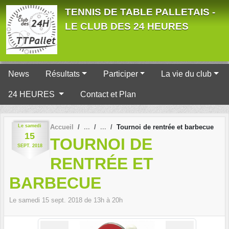
Panneau de gestion des cookies
TENNIS DE TABLE PALLETAIS -
LE CLUB DES 24 HEURES
News
Résultats
Participer
La vie du club
24 HEURES
Contact et Plan
Le
samedi
Accueil
Tournoi de rentrée et barbecue
15
TOURNOI DE
SEPT.
2018
RENTRÉE ET
BARBECUE
Le
samedi
15
sept.
2018
de 13h à 20h