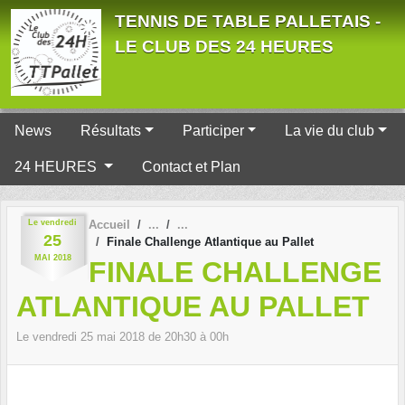
Panneau de gestion des cookies
TENNIS DE TABLE PALLETAIS -
LE CLUB DES 24 HEURES
News
Résultats
Participer
La vie du club
24 HEURES
Contact et Plan
Le
vendredi
Accueil
25
Finale Challenge Atlantique au Pallet
MAI
2018
FINALE CHALLENGE
ATLANTIQUE AU PALLET
Le
vendredi
25
mai
2018
de 20h30 à 00h