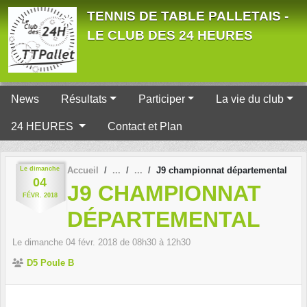
Panneau de gestion des cookies
TENNIS DE TABLE PALLETAIS -
LE CLUB DES 24 HEURES
News
Résultats
Participer
La vie du club
24 HEURES
Contact et Plan
Le
dimanche
Accueil
J9 championnat départemental
04
J9 CHAMPIONNAT
FÉVR.
2018
DÉPARTEMENTAL
Le
dimanche
04
févr.
2018
de 08h30 à 12h30
D5 Poule B