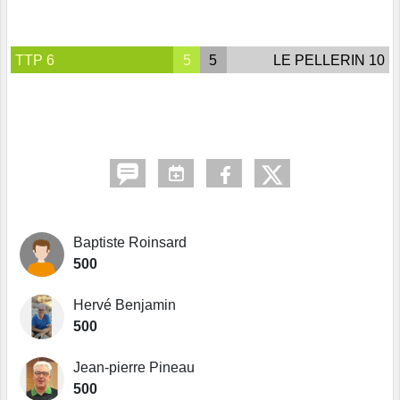
TTP 6
5
5
LE PELLERIN 10
Baptiste Roinsard
500
Hervé Benjamin
500
Jean-pierre Pineau
500