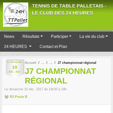
Panneau de gestion des cookies
TENNIS DE TABLE PALLETAIS -
LE CLUB DES 24 HEURES
News
Résultats
Participer
La vie du club
24 HEURES
Contact et Plan
Le
dimanche
Accueil
J7 championnat régional
10
J7 CHAMPIONNAT
DÉC.
2017
RÉGIONAL
Le
dimanche
10
déc.
2017
de 14h30 à 18h
R3 Poule B