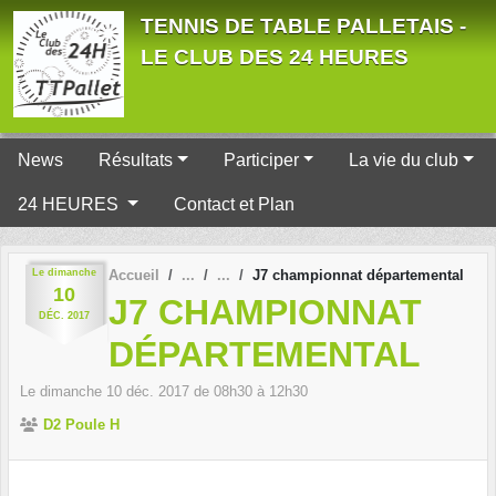
Panneau de gestion des cookies
TENNIS DE TABLE PALLETAIS -
LE CLUB DES 24 HEURES
News
Résultats
Participer
La vie du club
24 HEURES
Contact et Plan
Le
dimanche
Accueil
J7 championnat départemental
10
J7 CHAMPIONNAT
DÉC.
2017
DÉPARTEMENTAL
Le
dimanche
10
déc.
2017
de 08h30 à 12h30
D2 Poule H