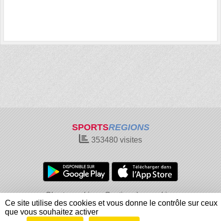
SPORTS
REGIONS
353480
visites
Charte cookies
Gestion des cookies
Ce site utilise des cookies et vous donne le contrôle sur ceux
Informations légales
Signaler un contenu inapproprié
que vous souhaitez activer