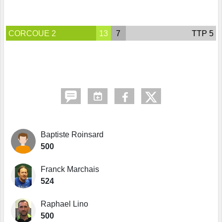
CORCOUE 2
13
7
TTP 5
Baptiste Roinsard
500
Franck Marchais
524
Raphael Lino
500