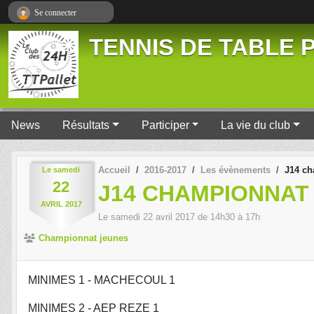
Panneau de gestion des cookies
Se connecter
TENNIS DE TABLE P
News
Résultats
Participer
La vie du club
Accueil
2016-2017
Les évènements
J14 ch
Le
samedi
22
J14 CHAMPIONNAT
AVRIL
2017
Le
samedi
22
avril
2017
de 14h30 à 17h
Championnat jeunes
MINIMES 1 - MACHECOUL 1
MINIMES 2 - AEP REZE 1