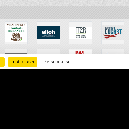
r
Tout refuser
Personnaliser
arte cookies
Gestion des cookies
s légales
Signaler un contenu inapproprié