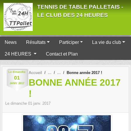
Panneau de gestion des cookies
TENNIS DE TABLE PALLETAIS -
LE CLUB DES 24 HEURES
News
Résultats
Participer
La vie du club
24 HEURES
Contact et Plan
Le
dimanche
Accueil
Bonne année 2017 !
01
BONNE ANNÉE 2017
JANV.
2017
!
Le
dimanche
01
janv.
2017