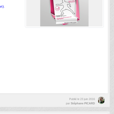
et).
Publié le
23 juin 2016
par
Stéphane PICARD