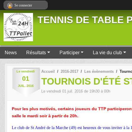
Panneau de gestion des cookies
Se connecter
TENNIS DE TABLE P
News
Résultats
Participer
La vie du club
Accueil
2016-2017
Les évènements
Tourno
Le
vendredi
01
TOURNOIS D'ÉTÉ S
JUIL.
2016
Le
vendredi
01
juil.
2016
de 19h30 à 00h
Pour les plus motivés, certains joueurs du TTP participeron
salle le mardi soir à partir de 20h.
Le club de St André de la Marche (49) est heureux de vous inviter à la 1