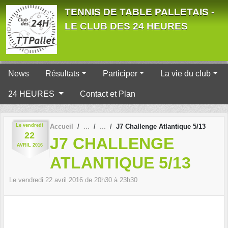
Panneau de gestion des cookies
TENNIS DE TABLE PALLETAIS -
LE CLUB DES 24 HEURES
News
Résultats
Participer
La vie du club
24 HEURES
Contact et Plan
Le
vendredi
Accueil
J7 Challenge Atlantique 5/13
22
J7 CHALLENGE
AVRIL
2016
ATLANTIQUE 5/13
Le
vendredi
22
avril
2016
de 20h30 à 23h30