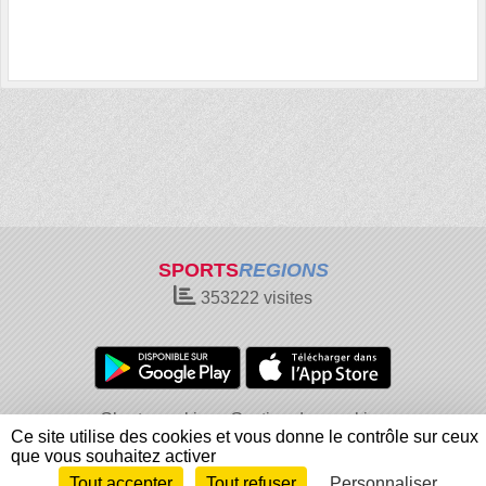
SPORTS
REGIONS
353222
visites
Charte cookies
Gestion des cookies
Ce site utilise des cookies et vous donne le contrôle sur ceux
Informations légales
Signaler un contenu inapproprié
que vous souhaitez activer
Tout accepter
Tout refuser
Personnaliser
Envie de participer ?
Connexion