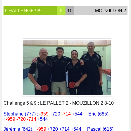
CHALLENGE 5/9
8
10
MOUZILLON 2
Challenge 5 à 9 : LE PALLET 2 - MOUZILLON 2 8-10
Stéphane (777) :
-959
+720
-714
+544 Eric (685)
:
-959
-720
-
714
+544
Jérémie (642) :
-959
+720 +714 +544
Pascal (616)