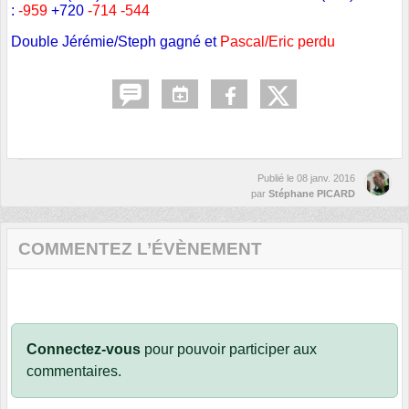
:
-959
+720
-
714 -544
Double Jérémie/Steph gagné et
Pascal/Eric perdu
Publié le
08 janv. 2016
par
Stéphane PICARD
COMMENTEZ L’ÉVÈNEMENT
Connectez-vous
pour pouvoir participer aux
commentaires.