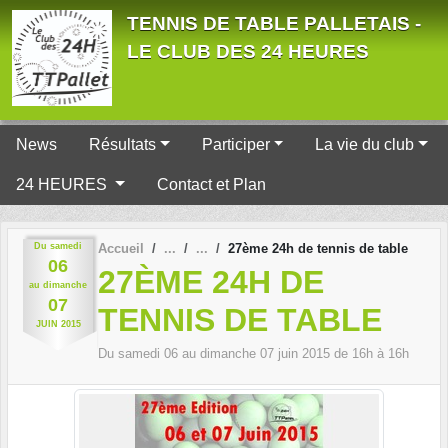
Panneau de gestion des cookies
TENNIS DE TABLE PALLETAIS -
LE CLUB DES 24 HEURES
News
Résultats
Participer
La vie du club
24 HEURES
Contact et Plan
Du
samedi
Accueil
27ème 24h de tennis de table
06
27ÈME 24H DE
au
dimanche
07
TENNIS DE TABLE
JUIN
2015
Du
samedi
06
au
dimanche
07
juin
2015
de 16h à 16h