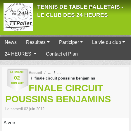
Panneau de gestion des cookies
TENNIS DE TABLE PALLETAIS -
LE CLUB DES 24 HEURES
News
Résultats
Participer
La vie du club
24 HEURES
Contact et Plan
Le
samedi
Accueil
02
finale circuit poussins benjamins
JUIN
2012
FINALE CIRCUIT
POUSSINS BENJAMINS
Le
samedi
02
juin
2012
A voir