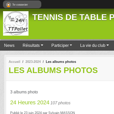
Panneau de gestion des cookies
Se connecter
TENNIS DE TABLE P
News
Résultats
Participer
La vie du club
Accueil
2023-2024
Les albums photos
LES ALBUMS PHOTOS
3 albums photo
24 Heures 2024
107 photos
Publié le
23 juin 2024
par
Sylvain MASSON