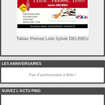
Précedent
Suiv
Tabac Presse Loto Sylvie DELRIEU
LES ANNIVERSAIRES
Pas d'anniversaire à fêter !
SUIVEZ L'ACTU PING